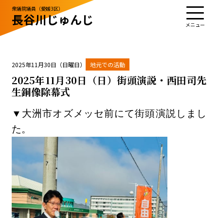
衆議院議員（愛媛3区）
長谷川じゅんじ
TOP
プロフィール
活動・実績
政治姿勢
お知らせ
応援する
お問い合わせ
2025年11月30日（日曜日）
地元での活動
2025年11月30日（日）街頭演説・西田司先
生銅像除幕式
お知らせ
▼大洲市オズメッセ前にて街頭演説しまし
お問い合わせ
サイトポリシー
た。