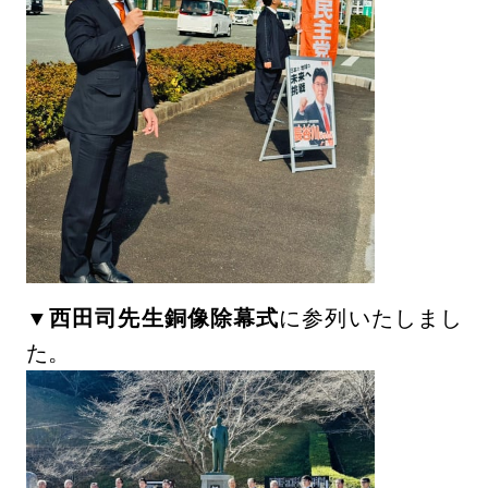
▼
西田司先生銅像除幕式
に参列いたしまし
た。