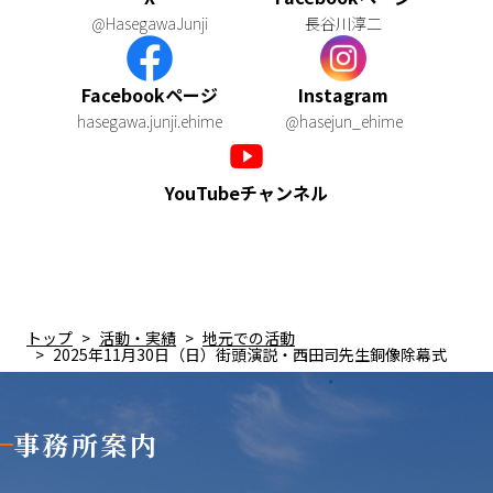
@HasegawaJunji
長谷川淳二
Facebookページ
Instagram
hasegawa.junji.ehime
@hasejun_ehime
YouTubeチャンネル
トップ
活動・実績
地元での活動
2025年11月30日（日）街頭演説・西田司先生銅像除幕式
事務所案内