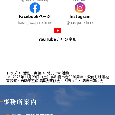
Facebookページ
Instagram
hasegawa.junji.ehime
@hasejun_ehime
YouTubeチャンネル
トップ
活動・実績
地元での活動
2025年11月29日（土）宇和島市合併20周年・愛南町牡蠣被
害視察・自動車整備振興会研修会・大西まこと県議を囲む会
事務所案内