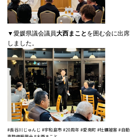
▼愛媛県議会議員
大西まこと
を囲む会に出席
しました。
#長谷川じゅんじ #宇和島市 #20周年 #愛南町 #牡蠣被害 #自動
車整備振興会 #大西まこと