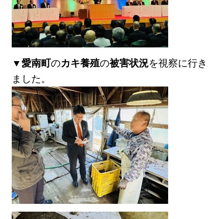
▼
愛南町
の
カキ養殖
の
被害状況
を視察に行き
ました。