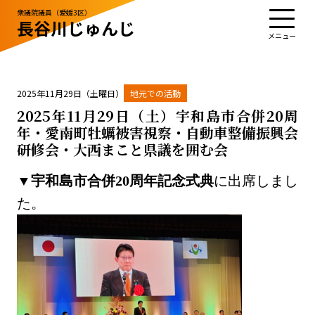
衆議院議員（愛媛3区）
長谷川じゅんじ
TOP
プロフィール
活動・実績
政治姿勢
お知らせ
応援する
お問い合わせ
2025年11月29日（土曜日）
地元での活動
2025年11月29日（土）宇和島市合併20周
年・愛南町牡蠣被害視察・自動車整備振興会
研修会・大西まこと県議を囲む会
お知らせ
お問い合わせ
▼
宇和島市合併20周年記念式典
に出席しまし
サイトポリシー
た。