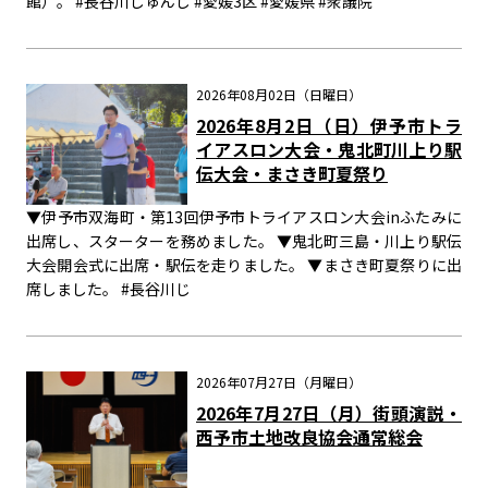
館）。 #長谷川じゅんじ #愛媛3区 #愛媛県 #衆議院
2026年08月02日（日曜日）
2026年8月2日（日）伊予市トラ
イアスロン大会・鬼北町川上り駅
伝大会・まさき町夏祭り
▼伊予市双海町・第13回伊予市トライアスロン大会inふたみに
出席し、スターターを務めました。 ▼鬼北町三島・川上り駅伝
大会開会式に出席・駅伝を走りました。 ▼まさき町夏祭りに出
席しました。 #長谷川じ
2026年07月27日（月曜日）
2026年7月27日（月）街頭演説・
西予市土地改良協会通常総会