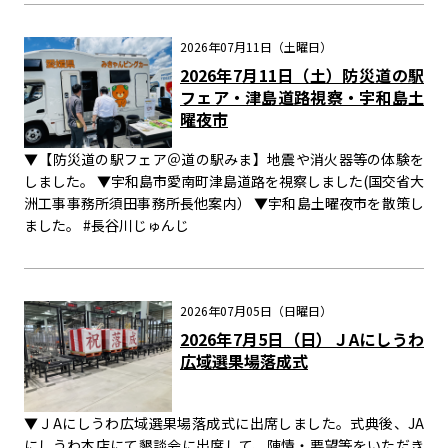
2026年07月11日（土曜日）
2026年7月11日（土）防災道の駅
フェア・津島道路視察・宇和島土
曜夜市
▼【防災道の駅フェア＠道の駅みま】地震や消火器等の体験を
しました。 ▼宇和島市愛南町津島道路を視察しました(国交省大
洲工事事務所須田事務所長他案内） ▼宇和島土曜夜市を散策し
ました。 #長谷川じゅんじ
2026年07月05日（日曜日）
2026年7月5日（日）ＪAにしうわ
広域選果場落成式
▼ＪAにしうわ広域選果場落成式に出席しました。式典後、JA
にしうわ本店にて懇談会に出席して、陳情・要望等をいただき