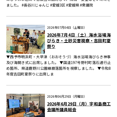
ました。 #長谷川じゅんじ #愛媛3区 #愛媛県 #衆議院
2026年07月04日（土曜日）
2026年7月4日（土）海水浴場海
びらき・土砂災害視察・吉田町夏
祭り
▼西予市明浜町・大早津（おおそうづ）海水浴場海びらき神事
及び海開き式に出席しました。 ▼国道197号野村町落石通行止
め箇所、県道鹿野川公園線崩落箇所を視察しました。 ▼令和8
年度吉田町夏祭りに出席しま
2026年06月29日（月曜日）
2026年6月29日（月）宇和島商工
会議所議員総会