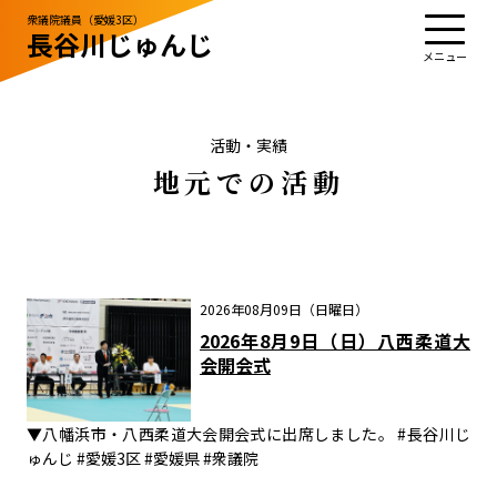
衆議院議員（愛媛3区）
長谷川じゅんじ
TOP
プロフィール
活動・実績
政治姿勢
お知らせ
応援する
お問い合わせ
活動・実績
地元での活動
お知らせ
お問い合わせ
サイトポリシー
2026年08月09日（日曜日）
2026年8月9日（日）八西柔道大
会開会式
▼八幡浜市・八西柔道大会開会式に出席しました。 #長谷川じ
ゅんじ #愛媛3区 #愛媛県 #衆議院