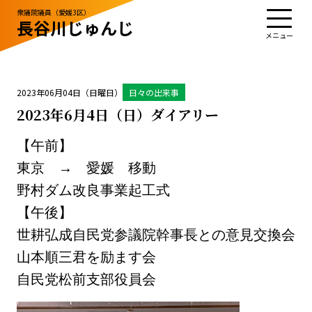
衆議院議員（愛媛3区）
長谷川じゅんじ
TOP
プロフィール
活動・実績
政治姿勢
お知らせ
応援する
お問い合わせ
2023年06月04日（日曜日）
日々の出来事
2023年6月4日（日）ダイアリー
【午前】
お知らせ
お問い合わせ
東京 → 愛媛 移動
サイトポリシー
野村ダム改良事業起工式
【午後】
世耕弘成自民党参議院幹事長との意見交換会
山本順三君を励ます会
自民党松前支部役員会