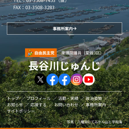
FAX：03-3508-3283
事務所案内
自由民主党
衆議院議員（愛媛3区）
長谷川じゅんじ
トップ
プロフィール
活動・実績
政治姿勢
お知らせ
応援する
お問い合わせ
事務所案内
サイトポリシー
写真：八幡浜にてみかん山と宇和海