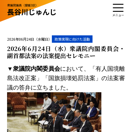
衆議院議員（愛媛3区）
長谷川じゅんじ
TOP
プロフィール
活動・実績
政治姿勢
お知らせ
応援する
お問い合わせ
2026年06月24日（水曜日）
政策実現に向けた活動
2026年6月24日（水）衆議院内閣委員会・
副首都法案の法案提出セレモニー
お知らせ
▼
衆議院内閣委員会
において、「有人国境離
お問い合わせ
サイトポリシー
島法改正案」「国旗損壊処罰法案」の法案審
議の答弁に立ちました。