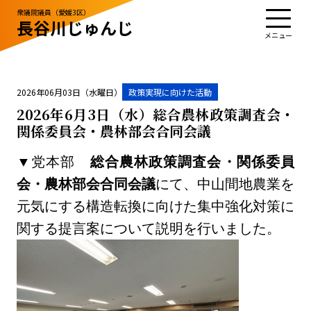
衆議院議員（愛媛3区）
長谷川じゅんじ
TOP
プロフィール
活動・実績
政治姿勢
お知らせ
応援する
お問い合わせ
2026年06月03日（水曜日）
政策実現に向けた活動
2026年6月3日（水）総合農林政策調査会・
関係委員会・農林部会合同会議
お知らせ
▼党本部
総合農林政策調査会・関係委員
お問い合わせ
サイトポリシー
会・農林部会合同会議
にて、中山間地農業を
元気にする構造転換に向けた集中強化対策に
関する提言案について説明を行いました。