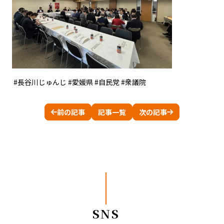
#長谷川じゅんじ #愛媛県 #自民党 #衆議院
前の記事
記事一覧
次の記事
SNS