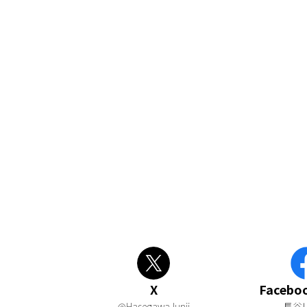
X
Faceb
@HasegawaJunji
長谷