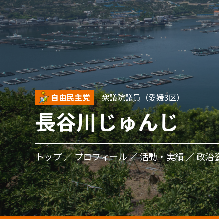
自由民主党
衆議院議員（愛媛3区）
長谷川じゅんじ
トップ
プロフィール
活動・実績
政治