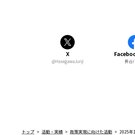
X
Faceb
@HasegawaJunji
長谷
トップ
活動・実績
政策実現に向けた活動
2025