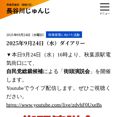
衆議院議員（愛媛3区）
長谷川じゅんじ
TOP
プロフィール
活動・実績
政治姿勢
お知らせ
応援する
お問い合わせ
2025年09月24日（水曜日）
政策実現に向けた活動
2025年9月24日（水）ダイアリー
▼本日9月24日（水）16時より、秋葉原駅電
お知らせ
お問い合わせ
気街口にて、
サイトポリシー
自民党総裁候補
による「
街頭演説会
」を開催
します。
Youtubeでライブ配信します。ぜひご視聴く
ださい。
https://www.youtube.com/live/zdvhF0UxeBs