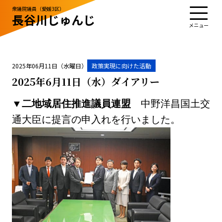
衆議院議員（愛媛3区）
長谷川じゅんじ
TOP
プロフィール
活動・実績
政治姿勢
お知らせ
応援する
お問い合わせ
2025年06月11日（水曜日）
政策実現に向けた活動
2025年6月11日（水）ダイアリー
▼
二地域居住推進議員連盟
中野洋昌国土交
お知らせ
お問い合わせ
通大臣に提言の申入れを行いました。
サイトポリシー