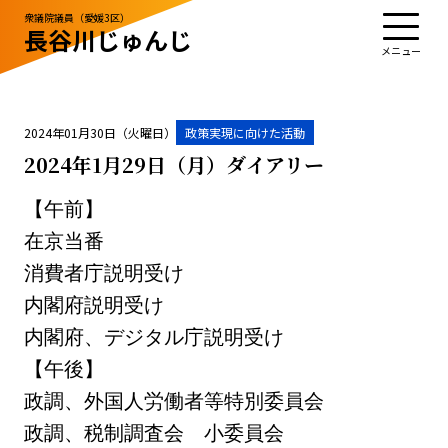
衆議院議員（愛媛3区）
長谷川じゅんじ
TOP
プロフィール
活動・実績
政治姿勢
お知らせ
応援する
お問い合わせ
2024年01月30日（火曜日）
政策実現に向けた活動
2024年1月29日（月）ダイアリー
【午前】
お知らせ
お問い合わせ
在京当番
サイトポリシー
消費者庁説明受け
内閣府説明受け
内閣府、デジタル庁説明受け
【午後】
政調、外国人労働者等特別委員会
政調、税制調査会 小委員会