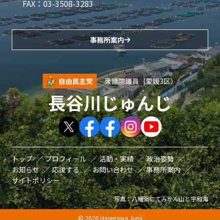
FAX：03-3508-3283
事務所案内
自由民主党
衆議院議員（愛媛3区）
長谷川じゅんじ
トップ
プロフィール
活動・実績
政治姿勢
お知らせ
応援する
お問い合わせ
事務所案内
サイトポリシー
写真：八幡浜にてみかん山と宇和海
© 2020 Hasegawa Junji