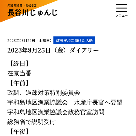
衆議院議員（愛媛3区）
長谷川じゅんじ
TOP
プロフィール
活動・実績
政治姿勢
お知らせ
応援する
お問い合わせ
2023年08月26日（土曜日）
政策実現に向けた活動
2023年8月25日（金）ダイアリー
【終日】
お知らせ
お問い合わせ
在京当番
サイトポリシー
【午前】
政調、過疎対策特別委員会
宇和島地区漁業協議会 水産庁長官へ要望
宇和島地区漁業協議会政務官室訪問
総務省で説明受け
【午後】