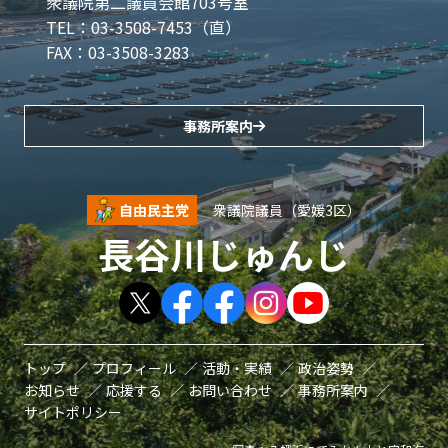
衆議院第二議員会館703号室
TEL：03-3508-7453（直）
FAX：03-3508-3283
事務所案内
自由民主党
衆議院議員（愛媛3区）
長谷川じゅんじ
トップ
プロフィール
活動・実績
政治姿勢
お知らせ
応援する
お問い合わせ
事務所案内
サイトポリシー