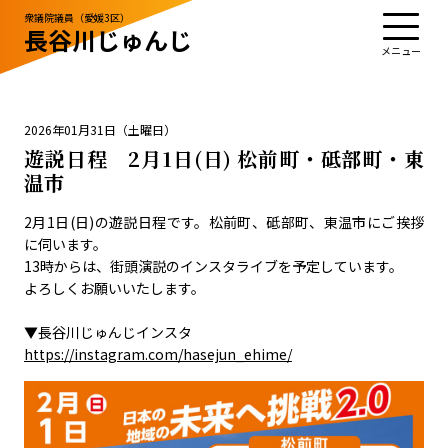
衆議院議員（愛媛3区）
長谷川じゅんじ
TOP
プロフィール
活動・実績
政治姿勢
お知らせ
応援する
お問い合わせ
2026年01月31日（土曜日）
遊説日程 2月1日(日) 松前町・砥部町・東
温市
お知らせ
2月1日(日)の遊説日程です。松前町、砥部町、東温市にご挨拶
お問い合わせ
に伺います。
サイトポリシー
13時からは、街頭演説のインスタライブを予定しています。
よろしくお願いいたします。
▼長谷川じゅんじインスタ
https://instagram.com/hasejun_ehime/