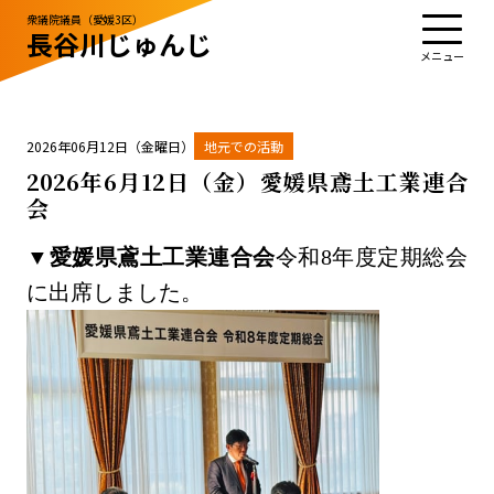
衆議院議員（愛媛3区）
長谷川じゅんじ
TOP
プロフィール
活動・実績
政治姿勢
お知らせ
応援する
お問い合わせ
2026年06月12日（金曜日）
地元での活動
2026年6月12日（金）愛媛県鳶土工業連合
会
お知らせ
▼
愛媛県鳶土工業連合会
令和8年度定期総会
お問い合わせ
サイトポリシー
に出席しました。