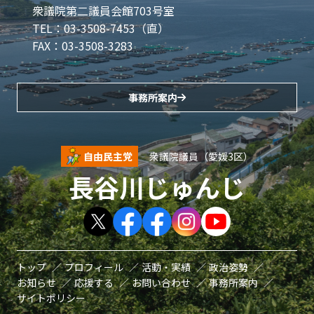
衆議院第二議員会館703号室
TEL：03-3508-7453（直）
FAX：03-3508-3283
事務所案内
自由民主党
衆議院議員（愛媛3区）
長谷川じゅんじ
トップ
プロフィール
活動・実績
政治姿勢
お知らせ
応援する
お問い合わせ
事務所案内
サイトポリシー