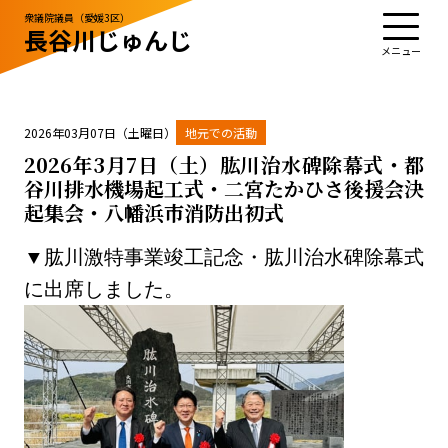
衆議院議員（愛媛3区）
長谷川じゅんじ
TOP
プロフィール
活動・実績
政治姿勢
お知らせ
応援する
お問い合わせ
2026年03月07日（土曜日）
地元での活動
2026年3月7日（土）肱川治水碑除幕式・都
谷川排水機場起工式・二宮たかひさ後援会決
起集会・八幡浜市消防出初式
お知らせ
お問い合わせ
▼肱川激特事業竣工記念・肱川治水碑除幕式
サイトポリシー
に出席しました。