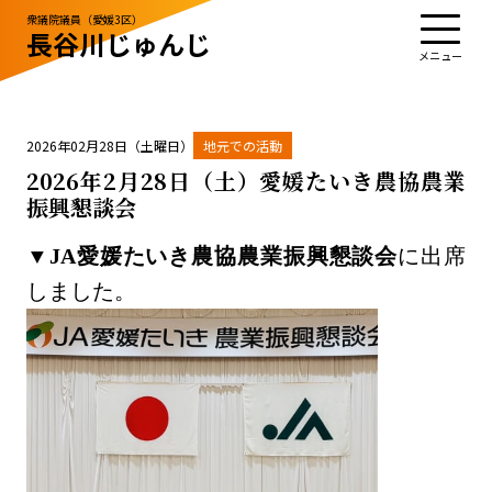
衆議院議員（愛媛3区）
長谷川じゅんじ
TOP
プロフィール
活動・実績
政治姿勢
お知らせ
応援する
お問い合わせ
2026年02月28日（土曜日）
地元での活動
2026年2月28日（土）愛媛たいき農協農業
振興懇談会
お知らせ
▼
JA愛媛たいき農協農業振興懇談会
に出席
お問い合わせ
サイトポリシー
しました。