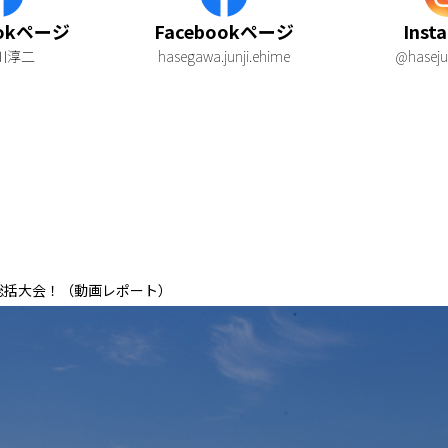
ookページ
Facebookページ
Inst
川淳二
hasegawa.junji.ehime
@haseju
総括大会！（動画レポート）