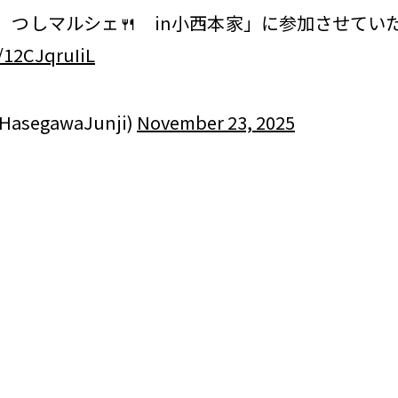
祭り つしマルシェ🍴 in小西本家」に参加させて
m/12CJqruIiL
egawaJunji)
November 23, 2025