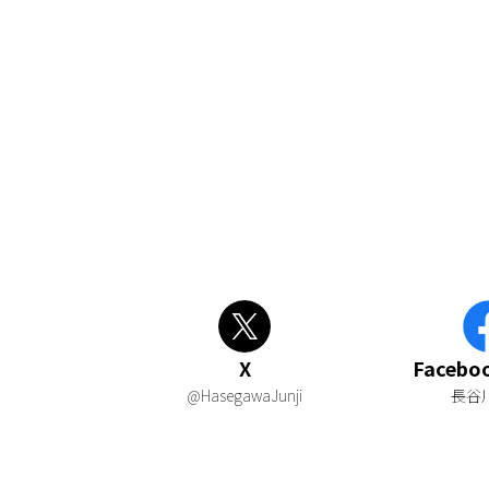
X
Faceb
@HasegawaJunji
長谷