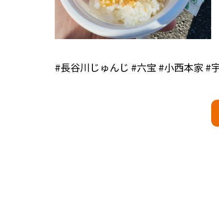
#長谷川じゅんじ #六宝 #小西本家 #