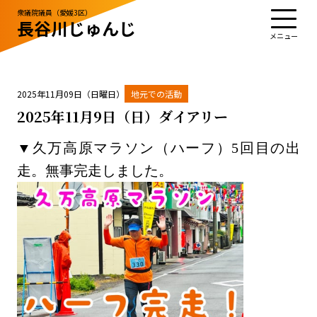
衆議院議員（愛媛3区）
長谷川じゅんじ
TOP
プロフィール
活動・実績
政治姿勢
お知らせ
応援する
お問い合わせ
2025年11月09日（日曜日）
地元での活動
2025年11月9日（日）ダイアリー
▼久万高原マラソン（ハーフ）5回目の出
お知らせ
お問い合わせ
走。無事完走しました。
サイトポリシー