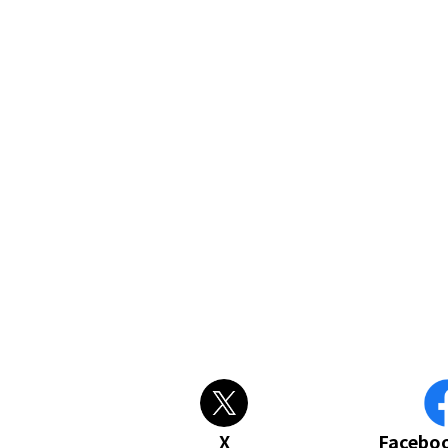
X
Faceb