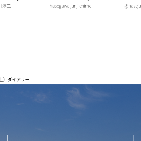
川淳二
hasegawa.junji.ehime
@haseju
（土）ダイアリー