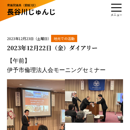
衆議院議員（愛媛3区）
長谷川じゅんじ
TOP
プロフィール
活動・実績
政治姿勢
お知らせ
応援する
お問い合わせ
2023年12月23日（土曜日）
地元での活動
2023年12月22日（金）ダイアリー
【午前】
お知らせ
お問い合わせ
伊予市倫理法人会モーニングセミナー
サイトポリシー