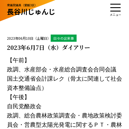
衆議院議員（愛媛3区）
長谷川じゅんじ
TOP
プロフィール
活動・実績
政治姿勢
お知らせ
応援する
お問い合わせ
2023年06月10日（土曜日）
日々の出来事
2023年6月7日（水）ダイアリー
【午前】
お知らせ
お問い合わせ
政調、水産部会・水産総合調査会合同会議
サイトポリシー
国土交通省会計課レク（骨太に関連して社会
資本整備論点）
【午後】
自民党酪政会
政調、総合農林政策調査会・農地政策検討委
員会・営農型太陽光発電に関するＰＴ・農林