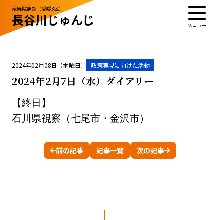
衆議院議員（愛媛3区）
長谷川じゅんじ
TOP
プロフィール
活動・実績
政治姿勢
お知らせ
応援する
お問い合わせ
2024年02月08日（木曜日）
政策実現に向けた活動
2024年2月7日（水）ダイアリー
【終日】
お知らせ
お問い合わせ
石川県視察（七尾市・金沢市）
サイトポリシー
前の記事
記事一覧
次の記事